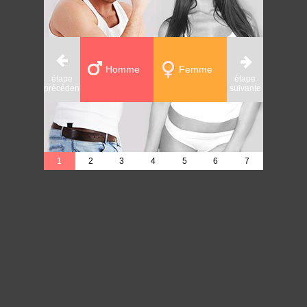
Homme
Femme
étape
étape
étape
précédente
suivante
précédente
1
2
3
4
5
6
7