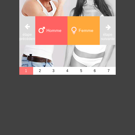
Homme
Femme
étape
étape
étape
précédente
suivante
précédente
1
2
3
4
5
6
7