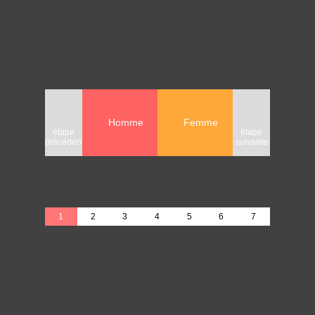
Homme
Femme
étape
étape
étape
précédente
suivante
précédente
1
2
3
4
5
6
7