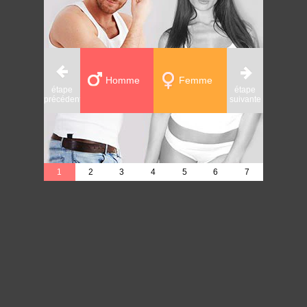
Homme
Femme
étape
étape
étape
précédente
suivante
précédente
1
2
3
4
5
6
7