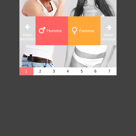
Homme
Femme
étape
étape
étape
précédente
suivante
précédente
1
2
3
4
5
6
7