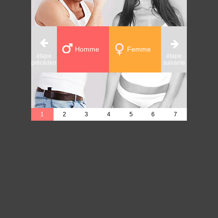
Homme
Femme
étape
étape
étape
précédente
suivante
précédente
1
2
3
4
5
6
7