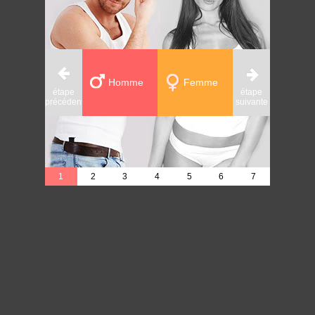
Homme
Femme
étape
étape
étape
précédente
suivante
précédente
1
2
3
4
5
6
7