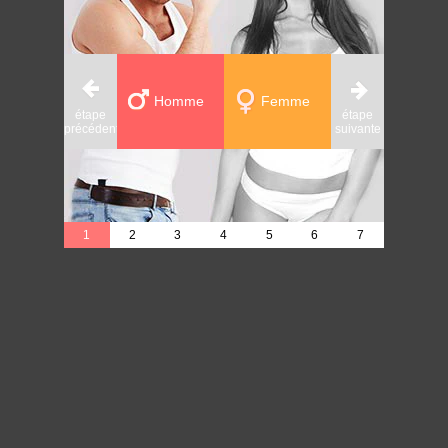
Homme
Femme
étape
étape
étape
précédente
suivante
précédente
1
2
3
4
5
6
7