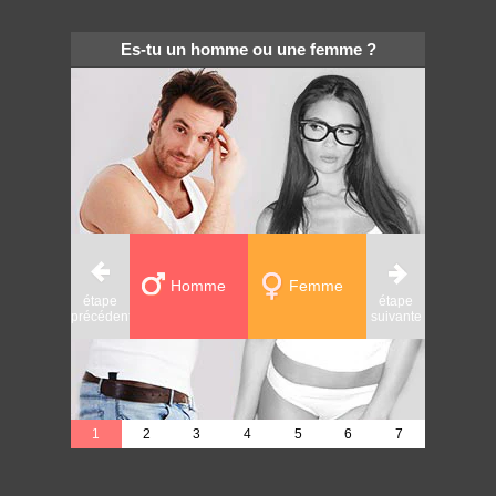
Es-tu un homme ou une femme ?
Homme
Femme
étape
étape
étape
précédente
suivante
précédente
1
2
3
4
5
6
7