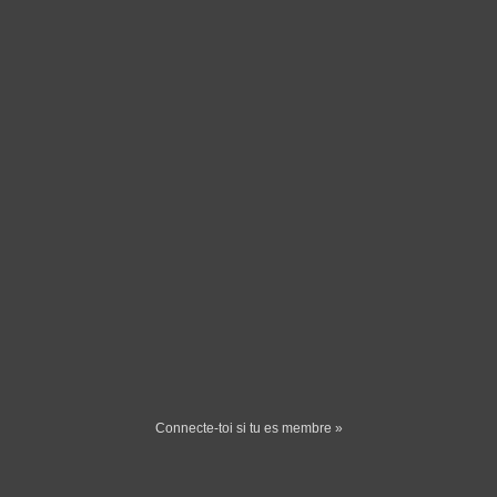
Connecte-toi si tu es membre »
Quand vous êtes célibataires, vous désirez avoir l’opportunité de
rencontrer des célibataires. C’est facile lorsque tous vos amis sont