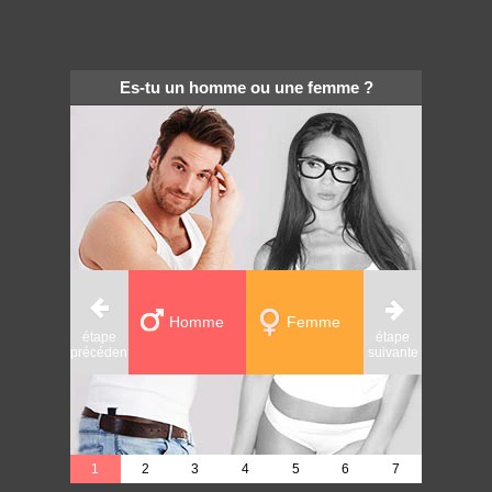
Es-tu un homme ou une femme ?
Homme
Femme
étape
étape
étape
précédente
suivante
précédente
1
2
3
4
5
6
7