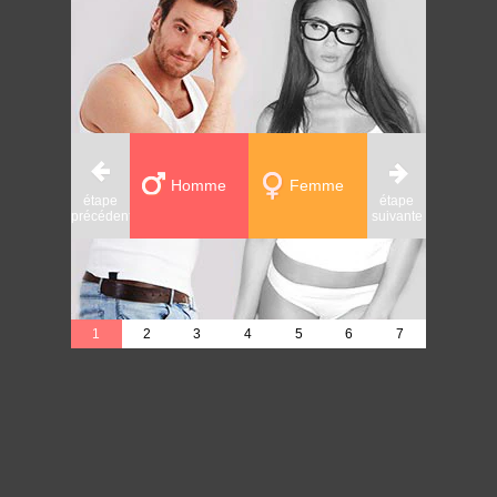
Homme
Femme
étape
étape
étape
précédente
suivante
précédente
1
2
3
4
5
6
7