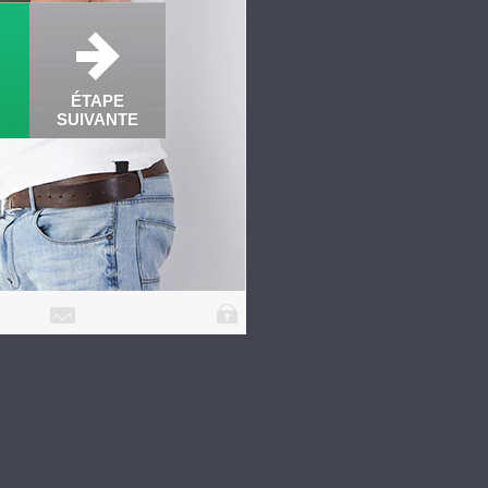
ÉTAPE
SUIVANTE