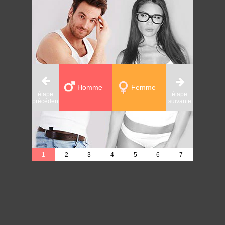
Homme
Femme
étape
étape
étape
précédente
suivante
précédente
1
2
3
4
5
6
7