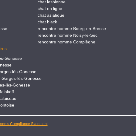
chat lesbienne
chat en ligne
chat asiatique
chat black
esse
rencontre homme Bourg-en-Bresse
rencontre homme Noisy-le-Sec
rencontre homme Compiègne
ires
lès-Gonesse
onesse
arges-lès-Gonesse
e Garges-lès-Gonesse
ges-lès-Gonesse
alakoff
alaiseau
ontoise
ments Compliance Statement