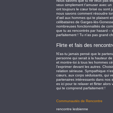
Nous savons que tu ne veux pas être
veux simplement t'amuser avec un h
ont toujours le cœur brisé ou sont j
nous savons comment résoudre ton p
d'œil aux hommes qui te plaisent e
célibataires de Garges-lès-Gonesse 
nombreuses fonctionnalités de comm
que tu as rencontrés par hasard – i
parfaitement ! Tu n'as pas grand cho
Flirte et fais des renc
N'as-tu jamais pensé que le parten
personne qui serait à la hauteur de t
et montre-toi à tous les hommes cél
l'exprimer devant les autres. Choisi
relation sérieuse. Sympathique n'e
cœurs, aux corps séduisants, qui v
partenaires intéressants dans nos sa
es ici pour te relaxer et flirter al
qui te comprend parfaitement !
Communautés de Rencontre
rencontre lesbienne