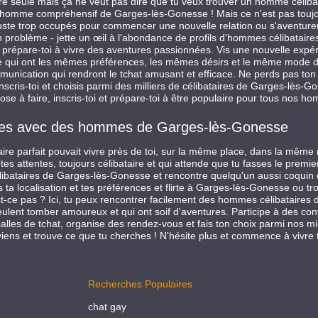
 seule mais ça ne veut pas dire que tu veux trouver un homme célibatai
omme compréhensif de Garges-lès-Gonesse ! Mais ce n'est pas toujours
uste trop occupés pour commencer une nouvelle relation ou s'aventurer à
roblème - jette un œil à l'abondance de profils d'hommes célibataire
t prépare-toi à vivre des aventures passionnées. Vis une nouvelle exp
qui ont les mêmes préférences, les mêmes désirs et le même mode de vie
unication qui rendront le tchat amusant et efficace. Ne perds pas to
nscris-toi et choisis parmi des milliers de célibataires de Garges-lès-
se à faire, inscris-toi et prépare-toi à être populaire pour tous nos ho
ontres avec des hommes de Garges-lès-Gonesse
aire parfait pouvait vivre près de toi, sur la même place, dans la mê
es attentes, toujours célibataire et qui attende que tu fasses le premier 
ibataires de Garges-lès-Gonesse et rencontre quelqu'un aussi coquin qu
s ta localisation et tes préférences et flirte à Garges-lès-Gonesse ou 
st-ce pas ? Ici, tu peux rencontrer facilement des hommes célibataire
eulent tomber amoureux et qui ont soif d'aventures. Participe à des co
lles de tchat, organise des rendez-vous et fais ton choix parmi nos mil
ors viens et trouve ce que tu cherches ! N'hésite plus et commence à viv
Recherches Populaires
chat gay