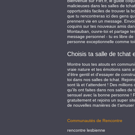
Bienvenue sur Flirt.fr, le guide coq
malicieuses dans les salles de tch
opportunités faciles de trouver la
que tu rencontreras ici des gens qui
prennent vie en un message. Envoie d
coquins sur tes nouveaux amis dans
Montauban, ouvre-toi et partage te
message personnel - tu es libre de
personne exceptionnelle comme toi
Choisis ta salle de tchat 
Montre tous tes atouts en communiq
vraie nature et tes émotions sans av
d'être gentil et d'essayer de cons
toi dans nos salles de tchat. Rejoin
sont là et t'attendent ! Des millions
qu'ils ont faites dans nos salles de
sensuel avec la bonne personne ! Fl
gratuitement et rejoins un super site
de nouvelles manières de t'amuser 
Communautés de Rencontre
rencontre lesbienne