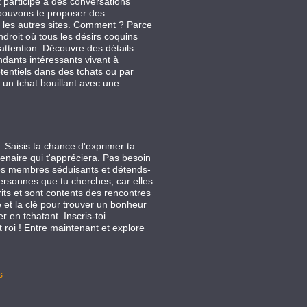
t participe à des conversations
 pouvons te proposer des
 les autres sites. Comment ? Parce
ndroit où tous les désirs coquins
 attention. Découvre des détails
dants intéressants vivant à
entiels dans des tchats ou par
un tchat bouillant avec une
Saisis ta chance d'exprimer ta
tenaire qui t'appréciera. Pas besoin
nos membres séduisants et détends-
personnes que tu cherches, car elles
crits et sont contents des rencontres
e et la clé pour trouver un bonheur
 en tchatant. Inscris-toi
st roi ! Entre maintenant et explore
s