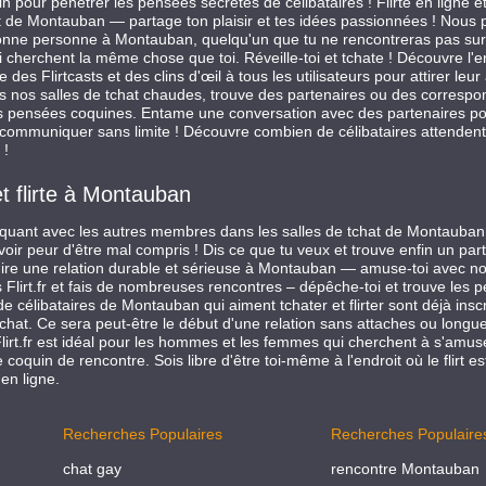
uin pour pénétrer les pensées secrètes de célibataires ! Flirte en ligne e
at de Montauban — partage ton plaisir et tes idées passionnées ! Nous
 bonne personne à Montauban, quelqu'un que tu ne rencontreras pas sur
 cherchent la même chose que toi. Réveille-toi et tchate ! Découvre l'e
es Flirtcasts et des clins d'œil à tous les utilisateurs pour attirer leur
 nos salles de tchat chaudes, trouve des partenaires ou des correspon
s pensées coquines. Entame une conversation avec des partenaires pot
 communiquer sans limite ! Découvre combien de célibataires attendent 
 !
et flirte à Montauban
uant avec les autres membres dans les salles de tchat de Montauban. 
oir peur d'être mal compris ! Dis ce que tu veux et trouve enfin un par
truire une relation durable et sérieuse à Montauban — amuse-toi avec 
s Flirt.fr et fais de nombreuses rencontres – dépêche-toi et trouve les 
 de célibataires de Montauban qui aiment tchater et flirter sont déjà ins
 tchat. Ce sera peut-être le début d'une relation sans attaches ou longu
irt.fr est idéal pour les hommes et les femmes qui cherchent à s'amuser
 coquin de rencontre. Sois libre d'être toi-même à l'endroit où le flirt e
en ligne.
Recherches Populaires
Recherches Populaire
chat gay
rencontre Montauban