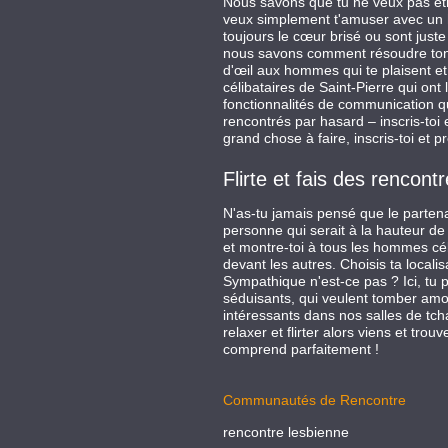
Nous savons que tu ne veux pas être
veux simplement t'amuser avec un ho
toujours le cœur brisé ou sont juste
nous savons comment résoudre ton p
d'œil aux hommes qui te plaisent e
célibataires de Saint-Pierre qui on
fonctionnalités de communication q
rencontrés par hasard – inscris-toi 
grand chose à faire, inscris-toi et 
Flirte et fais des renco
N'as-tu jamais pensé que le parten
personne qui serait à la hauteur de t
et montre-toi à tous les hommes céli
devant les autres. Choisis ta localis
Sympathique n'est-ce pas ? Ici, tu
séduisants, qui veulent tomber amou
intéressants dans nos salles de tcha
relaxer et flirter alors viens et tr
comprend parfaitement !
Communautés de Rencontre
rencontre lesbienne