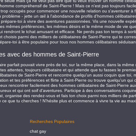
 seule mais ça ne veut pas dire que tu veux trouver un homme célibatai
mme compréhensif de Saint-Pierre ! Mais ce n'est pas toujours facile..
 trop occupés pour commencer une nouvelle relation ou s'aventurer à fai
roblème - jette un œil à l'abondance de profils d'hommes célibataire
t prépare-toi à vivre des aventures passionnées. Vis une nouvelle exp
t les mêmes préférences, les mêmes désirs et le même mode de vie que to
ui rendront le tchat amusant et efficace. Ne perds pas ton temps à sor
et choisis parmi des milliers de célibataires de Saint-Pierre qui te corr
prépare-toi à être populaire pour tous nos hommes célibataires séduisant
ntres avec des hommes de Saint-Pierre
aire parfait pouvait vivre près de toi, sur la même place, dans la mê
es attentes, toujours célibataire et qui attende que tu fasses le premier 
bataires de Saint-Pierre et rencontre quelqu'un aussi coquin que toi, m
ation et tes préférences et flirte à Saint-Pierre ou trouve quelqu'un qui
 peux rencontrer facilement des hommes célibataires de Saint-Pierre a
reux et qui ont soif d'aventures. Participe à des conversations coquin
t, organise des rendez-vous et fais ton choix parmi nos milliers de parte
ouve ce que tu cherches ! N'hésite plus et commence à vivre ta vie au m
Recherches Populaires
chat gay