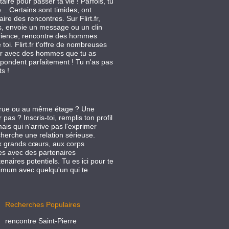
re pour passer ta vie ! Parfois, tu
. Certains sont timides, ont
re des rencontres. Sur Flirt.fr,
s, envoie un message ou un clin
érience, rencontre des hommes
i. Flirt.fr t'offre de nombreuses
tir avec des hommes que tu as
espondent parfaitement ! Tu n'as pas
s !
me rue ou au même étage ? Une
pas ? Inscris-toi, remplis ton profil
ais qui n'arrive pas l'exprimer
 cherche une relation sérieuse.
ux grands cœurs, aux corps
es avec des partenaires
naires potentiels. Tu es ici pour te
aximum avec quelqu'un qui te
Recherches Populaires
rencontre Saint-Pierre